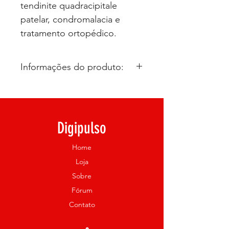
tendinite quadracipitale
patelar, condromalacia e
tratamento ortopédico.
Informações do produto:
Joelheira em neoprene a
Digipulso que oferece suporte
efetivo à patela, possui orifício e
Digipulso
suporte que proporciona suave
pressão sobre a articulação
Home
A Joelheira com Orifício
Loja
Reforçado Curta Digipulso
Sobre
possui corte anatômico que
Fórum
confere maior suporte e
Contato
compressão ao joelho. O orifício
reforçado mantém a patela