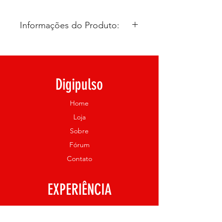
Informações do Produto:
Imobilização do ombro, clavícula,
cotovelo, braço e antebraço;
Sustentação do membro com
Digipulso
instabilidade; Artrite reumatoide,
fratura de colo do úmero e
Home
cotovelo, contusões, luxações,
sequelas de ave (acidente
Loja
vascular encefálico), período pós-
Sobre
operatório e apoio para gesso.
Fórum
CONSULTE UM ESPECIALISTA.
Contato
EXPERIÊNCIA
FAQ