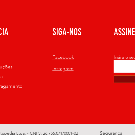
.
 uma notificação.
ma outra notficação com Nota fiscal do produto, e informando 
CIA
SIGA-NOS
ASSIN
Facebook
Insira o s
luções
Instagram
ja
Pagamento
Segurança
rtopedia Ltda. - CNPJ: 26.756.071/0001-02