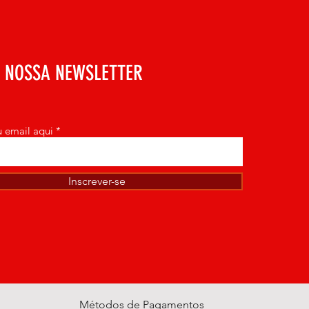
o prazo para sua retirada do 
E NOSSA NEWSLETTER
eu email aqui
Inscrever-se
Métodos de Pagamentos