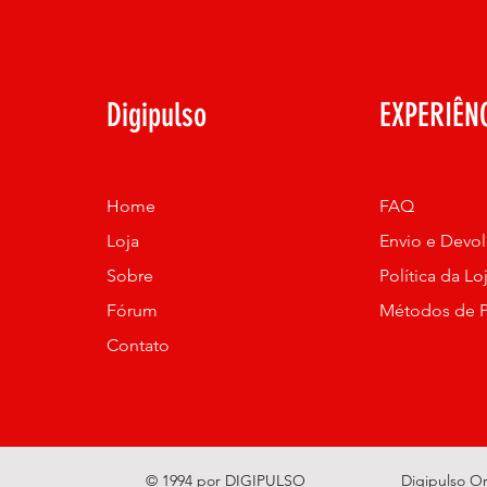
Pagamento sendo aprovado
Você receberar em seu email
em seguida você receberar u
pedido no local.
Digipulso
EXPERIÊN
Home
FAQ
Loja
Envio e Devo
Sobre
Política da Lo
Fórum
Métodos de 
Contato
© 1994 por DIGIPULSO
Digipulso O