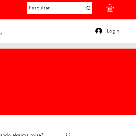
Login
O