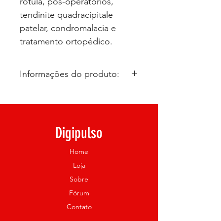
rotula, pós-operatórios,
tendinite quadracipitale
patelar, condromalacia e
tratamento ortopédico.
Informações do produto:
Descrição
JOELHEIRA LONGA LISA
Digipulso
A joelheira lisa da Digipulso é
indicada para prevenção e
Home
tratamento de lesões leves na
região do joelho, além de
Loja
prevenir lesões durante a prática
Sobre
de exercícios. Auxílio no
Fórum
tratamento fisioterapêutico.
Contato
Indicada para entorses,