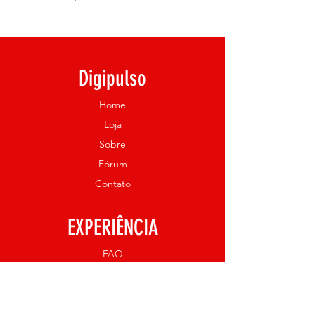
Imobilização do ombro, clavícula,
cotovelo, braço e antebraço;
Sustentação do membro com
Digipulso
instabilidade; Artrite reumatoide,
fratura de colo do úmero e
Home
cotovelo, contusões, luxações,
sequelas de ave (acidente
Loja
vascular encefálico), período pós-
Sobre
operatório e apoio para gesso.
Fórum
CONSULTE UM ESPECIALISTA.
Contato
EXPERIÊNCIA
FAQ
Envio e Devoluções
Política da Loja
Métodos de Pagamento